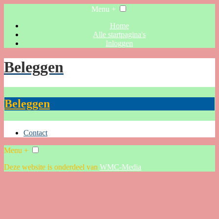
Menu +
Home
Alle startpagina's
Inloggen
Beleggen
Beleggen
Contact
Menu +
Deze website is onderdeel van
WMC-Media